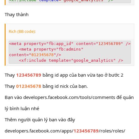
Thay thành
Rich (BB code):
<meta property="fb:app_id" content="
123456789
" />
    <meta property="fb:admins" 
content="
012345678
"/>
    <xf:include template="google_analytics" />
Thay
123456789
bằng id app của bạn vừa tạo ở bước 2
Thay
012345678
bằng id nick của bạn.
Bạn vào developers.facebook.com/tools/comments để quản
lý bình luận nhé
Thêm người quản lý bạn vào đây
developers.facebook.com/apps/
123456789
/roles/roles/