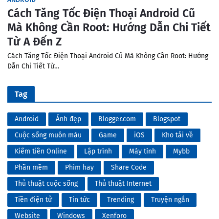
Cách Tăng Tốc Điện Thoại Android Cũ
Mà Không Cần Root: Hướng Dẫn Chi Tiết
Từ A Đến Z
Cách Tăng Tốc Điện Thoại Android Cũ Mà Không Cần Root: Hướng
Dẫn Chi Tiết Từ…
Tag
Android
Ảnh đẹp
Blogger.com
Blogspot
Cuộc sống muôn màu
Game
iOS
Kho tải về
Kiếm tiền Online
Lập trình
Máy tính
Mybb
Phần mềm
Phim hay
Share Code
Thủ thuật cuộc sống
Thủ thuật Internet
Tiền điện tử
Tin tức
Trending
Truyện ngắn
Website
Windows
Xenforo