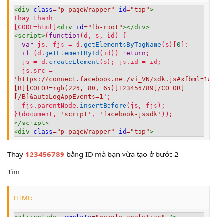
<
div
class
=
"
p-pageWrapper
"
id
=
"
top
"
>
Thay thành
[CODE=html]
<
div
id
=
"
fb-root
"
>
</
div
>
<
script
>
(
function
(
d
,
 s
,
 id
)
{
var
 js
,
 fjs 
=
 d
.
getElementsByTagName
(
s
)
[
0
]
;
if
(
d
.
getElementById
(
id
)
)
return
;
  js 
=
 d
.
createElement
(
s
)
;
 js
.
id 
=
 id
;
  js
.
src 
=
'https://connect.facebook.net/vi_VN/sdk.js#xfbml=1&v
[B][COLOR=rgb(226, 80, 65)]123456789[/COLOR]
[/B]&autoLogAppEvents=1'
;
  fjs
.
parentNode
.
insertBefore
(
js
,
 fjs
)
;
}
(
document
,
'script'
,
'facebook-jssdk'
)
)
;
</
script
>
<
div
class
=
"
p-pageWrapper
"
id
=
"
top
"
>
Thay
123456789
bằng ID mà bạn vừa tạo ở bước 2
Tìm
HTML:
<
xf:
include
template
=
"
google_analytics
"
/>