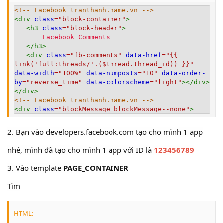
<!-- Facebook tranthanh.name.vn -->
<
div
class
=
"
block-container
"
>
<
h3
class
=
"
block-header
"
>
       Facebook Comments
</
h3
>
<
div
class
=
"
fb-comments
"
data-href
=
"
{{ 
link('full:threads/'.($thread.thread_id)) }}
"
data-width
=
"
100%
"
data-numposts
=
"
10
"
data-order-
by
=
"
reverse_time
"
data-colorscheme
=
"
light
"
>
</
div
>
</
div
>
<!-- Facebook tranthanh.name.vn -->
<
div
class
=
"
blockMessage blockMessage--none
"
>
2. Bạn vào developers.facebook.com tạo cho mình 1 app
nhé, mình đã tạo cho mình 1 app với ID là
123456789
3. Vào template
PAGE_CONTAINER
Tìm
HTML: