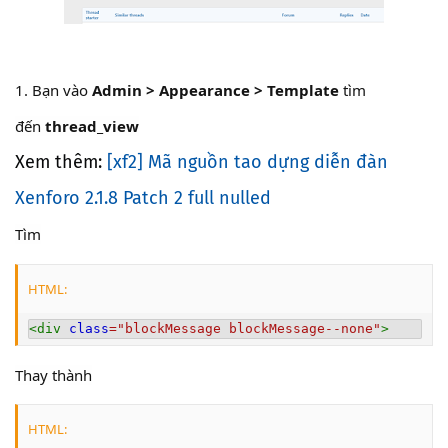
1. Bạn vào
Admin > Appearance > Template
tìm
đến
thread_view
Xem thêm:
[xf2] Mã nguồn tao dựng diễn đàn
Xenforo 2.1.8 Patch 2 full nulled
Tìm
HTML:
<
div
class
=
"
blockMessage blockMessage--none
"
>
Thay thành
HTML: