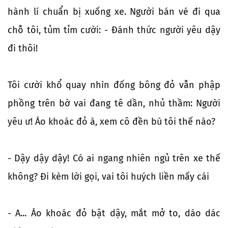
hành lí chuẩn bị xuống xe. Người bán vé đi qua
chỗ tôi, tủm tỉm cười: - Đánh thức người yêu dậy
đi thôi!
Tôi cười khổ quay nhìn đống bông đỏ vẫn phập
phồng trên bờ vai đang tê dần, nhủ thầm: Người
yêu ư! Áo khoác đỏ à, xem cô đền bù tôi thế nào?
- Dậy dậy dậy! Có ai ngang nhiên ngủ trên xe thế
không? Đi kèm lời gọi, vai tôi huých liền mấy cái
- A... Áo khoác đỏ bật dậy, mắt mở to, dáo dác