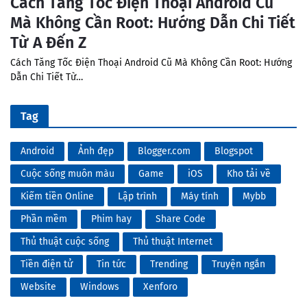
Cách Tăng Tốc Điện Thoại Android Cũ
Mà Không Cần Root: Hướng Dẫn Chi Tiết
Từ A Đến Z
Cách Tăng Tốc Điện Thoại Android Cũ Mà Không Cần Root: Hướng
Dẫn Chi Tiết Từ…
Tag
Android
Ảnh đẹp
Blogger.com
Blogspot
Cuộc sống muôn màu
Game
iOS
Kho tải về
Kiếm tiền Online
Lập trình
Máy tính
Mybb
Phần mềm
Phim hay
Share Code
Thủ thuật cuộc sống
Thủ thuật Internet
Tiền điện tử
Tin tức
Trending
Truyện ngắn
Website
Windows
Xenforo