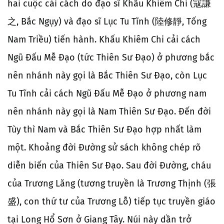
hai cuộc cải cách do đạo sĩ Khấu Khiêm Chi (寇謙
之, Bắc Ngụy) và đạo sĩ Lục Tu Tĩnh (陸修靜, Tống
Nam Triều) tiến hành. Khấu Khiêm Chi cải cách
Ngũ Đấu Mễ Đạo (tức Thiên Sư Đạo) ở phương bắc
nên nhánh này gọi là Bắc Thiên Sư Đạo, còn Lục
Tu Tĩnh cải cách Ngũ Đấu Mễ Đạo ở phương nam
nên nhánh này gọi là Nam Thiên Sư Đạo. Đến đời
Tùy thì Nam và Bắc Thiên Sư Đạo hợp nhất làm
một. Khoảng đời Đường sử sách không chép rõ
diễn biến của Thiên Sư Đạo. Sau đời Đường, cháu
của Trương Lăng (tương truyền là Trương Thịnh (張
盛), con thứ tư của Trương Lỗ) tiếp tục truyền giáo
tại Long Hổ Sơn ở Giang Tây. Núi này dần trở