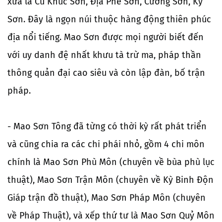
xưa là Cú Khúc Sơn, Địa Phế Sơn, Cương Sơn, Kỷ
Sơn. Đây là ngọn núi thuộc hàng động thiên phúc
địa nổi tiếng. Mao Sơn được mọi người biết đến
với uy danh đệ nhất khưu tà trừ ma, pháp thần
thông quản đại cao siêu và còn lập đàn, bố trận
pháp.
- Mao Sơn Tông đã từng có thời kỳ rất phát triển
và cũng chia ra các chi phái nhỏ, gồm 4 chi môn
chính là Mao Sơn Phù Môn (chuyên về bùa phù lục
thuật), Mao Sơn Trận Môn (chuyên về Kỳ Binh Độn
Giáp trận đồ thuật), Mao Sơn Pháp Môn (chuyên
về Pháp Thuật), và xếp thứ tư là Mao Sơn Quỷ Môn