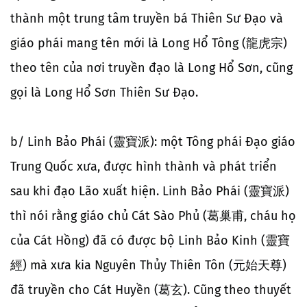
thành một trung tâm truyền bá Thiên Sư Đạo và
giáo phái mang tên mới là Long Hổ Tông (龍虎宗)
theo tên của nơi truyền đạo là Long Hổ Sơn, cũng
gọi là Long Hổ Sơn Thiên Sư Đạo.
b/ Linh Bảo Phái (靈寶派): một Tông phái Đạo giáo
Trung Quốc xưa, được hình thành và phát triển
sau khi đạo Lão xuất hiện. Linh Bảo Phái (靈寶派)
thì nói rằng giáo chủ Cát Sào Phủ (葛巢甫, cháu họ
của Cát Hồng) đã có được bộ Linh Bảo Kinh (靈寶
經) mà xưa kia Nguyên Thủy Thiên Tôn (元始天尊)
đã truyền cho Cát Huyền (葛玄). Cũng theo thuyết