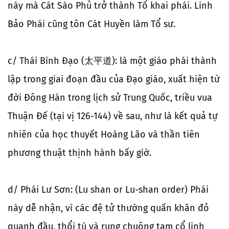
này mà Cát Sào Phủ trở thành Tổ khai phái. Linh
Bảo Phái cũng tôn Cát Huyền làm Tổ sư.
c/ Thái Bình Đạo (太平道): là một giáo phái thành
lập trong giai đoạn đầu của Đạo giáo, xuất hiện từ
đời Đông Hán trong lịch sử Trung Quốc, triều vua
Thuận Đế (tại vị 126-144) về sau, như là kết quả tự
nhiên của học thuyết Hoàng Lão và thần tiên
phương thuật thịnh hành bấy giờ.
d/ Phái Lư Sơn: (Lu shan or Lu-shan order) Phái
này dễ nhận, vì các đệ tử thường quấn khăn đỏ
quanh đầu, thổi tù và rung chuông tam cổ linh