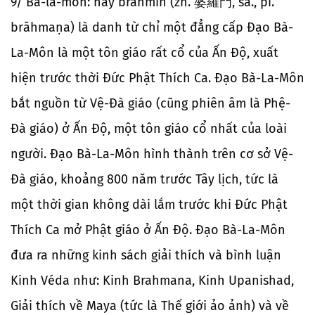
9/ Bà-la-môn: hay brahmin (zh. 婆羅門, sa., pi.
brāhmaṇa) là danh từ chỉ một đẳng cấp Đạo Bà-
La-Môn là một tôn giáo rất cổ của Ấn Độ, xuất
hiện trước thời Đức Phật Thích Ca. Đạo Bà-La-Môn
bắt nguồn từ Vệ-Đà giáo (cũng phiên âm là Phệ-
Đà giáo) ở Ấn Độ, một tôn giáo cổ nhất của loài
người. Đạo Bà-La-Môn hình thành trên cơ sở Vệ-
Đà giáo, khoảng 800 năm trước Tây lịch, tức là
một thời gian không dài lắm trước khi Đức Phật
Thích Ca mở Phật giáo ở Ấn Độ. Đạo Bà-La-Môn
đưa ra những kinh sách giải thích và bình luận
Kinh Véda như: Kinh Brahmana, Kinh Upanishad,
Giải thích về Maya (tức là Thế giới ảo ảnh) và về